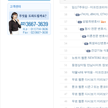
임신7주유산 - 미프진코리아
59
e7비자, d8비자, f27비
58
성범죄변호사
57
형사 전문 변호사,
56
이혼전문 변호사,
55
회생파산변호
54
건강기능 식품,
53
뉴토끼 웹툰 NEWTOKI 최신
52
동영상미팅 만남사이트 정보 - 
51
약물낙태 부작용 - 미프진코
50
무료 웹툰 다시보기 미리보기 플
49
툰코 웹툰 시즌 2 또는 툰코리아 
48
무료 웹툰 다시보기 미리보기 
47
무료 웹툰 다시보기 미리보기 플
46