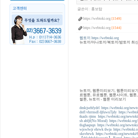
글쓴이 :
홍보탑
https://webtoki.org
[1549]
https://webtoki.org
[1544]
웹토끼 https://webtoki.org
뉴토끼/마나토끼/북토끼/밤토끼 최
뉴토끼, 웹툰미리보기, 웹툰미리보기사
료웹툰, 유료웹툰, 웹툰사이트, 웹툰,
썰툰, 뉴토끼 - 웹툰 미리보기
dmlcjsehfydrl https://webtoki.org/newt
dnfl vhrrnsdl djfuwuTjdy https://webto
tkazls rjtms https://webtoki.org/newtok
sh ahfjf(No Moral) https://webtoki.org
tlsghaqnqn https://webtoki.org/newtoki
wjswlwjr ehrwk tlwja https://webtoki.
sksvhrwk https://webtoki.org/newtoki/