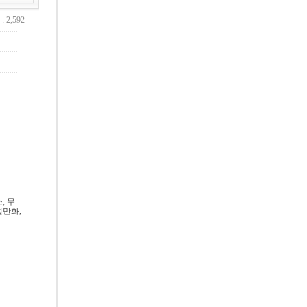
: 2,592
, 무
썰만화,