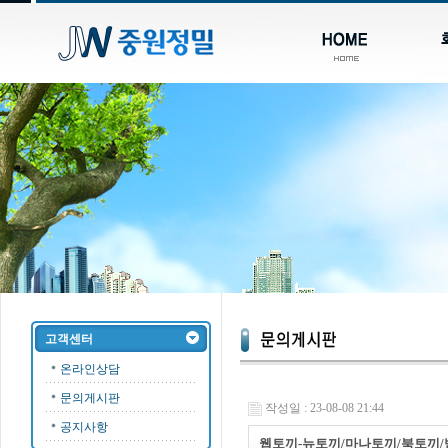
고객센터
온라인상담
문의게시판
작성일 : 23-08-08 21:44
공지사항
웹토끼-뉴토끼/마나토끼/북토끼/