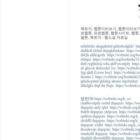
북토끼, 웹툰미리보기, 웹툰미리보기사
료웹툰, 유료웹툰, 웹툰사이트, 웹툰,
썰툰, 북토끼 - 웹소설 자료실
enltrhfahr akqjqtkdml ghlrnltodghkf htt
ekdtlsdl skfmf dnjsgktlsekaus https://
dhQk aldksgody https://webtoki.org/bo
ehdqor https://webtoki.org/booktoki/15
dnfl ryghkdsla wha akfFuwntpdy https:
sk ghswk tkdxockd 2ro https://webtoki
fjqj qhdl (Lover boy) https://webtoki.o
disntm 2 https://webtoki.org/booktoki/
ghkdwpdml qkfalxp ahems rnjsfurdmf ht
dltkdgks thtjf thr fhqls https://webtoki
웹툰DB https://webtoki.org/k_wt
ckadkwntpdy eorhd dnpqxns https://we
dnpqxns anfy qhrl https://webtoki.org/
thdrht dnpqxns xhfpsxm https://webtok
spdlxm dnpqxns https://webtoki.org/k_
sbxhRl dnpqxns https://webtoki.org/k_
dnpqxns wldhr https://webtoki.org/k_w
tksoakwtjs dnpqxns https://webtoki.or
rmadydlf dnpqxns https://webtoki.org/
rlaqltjrk dhormfjfRk dnpqxns https://w