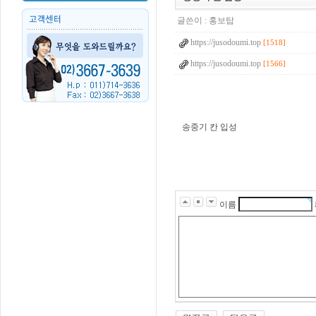
글쓴이 :
홍보탑
https://jusodoumi.top
[1518]
https://jusodoumi.top
[1566]
송중기 칸 입성
q
l
d
k
t
p
s
이름
x
j
g
k
s
r
n
r
s
k
a
t