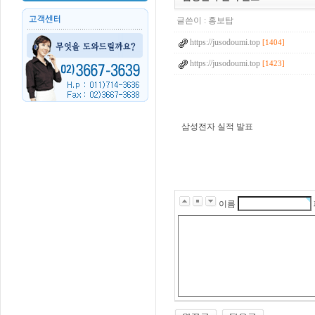
글쓴이 :
홍보탑
https://jusodoumi.top
[1404]
https://jusodoumi.top
[1423]
삼성전자 실적 발표
g
k
s
k
d
i
r
이름
r
n
r
q
l
d
k
r
m
f
k
v