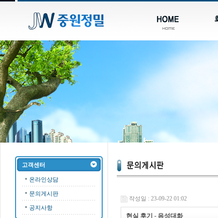
고객센터
온라인상담
문의게시판
작성일 : 23-09-22 01:02
공지사항
현실 후기 - 음­성­대­화