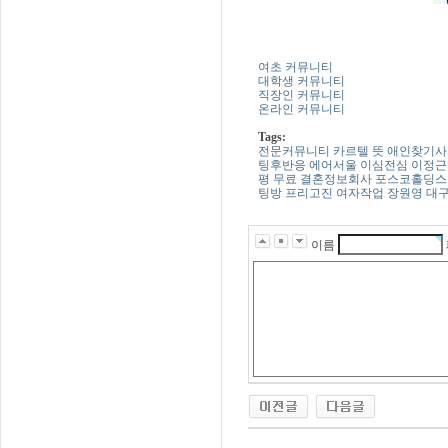
여초 커뮤니티
대학생 커뮤니티
직장인 커뮤니티
온라인 커뮤니티
Tags:
전­문­커­뮤­니­티
카르텔 뜻
애­인­찾­기­사
팅­후­반­응
에어서울
이­심­전­심
이정근
평
무­료­ ­결­혼­정­보­회­사
포스코홀딩스
팅­방
프리고진
여­자­작­업
장원영
대­구
이름