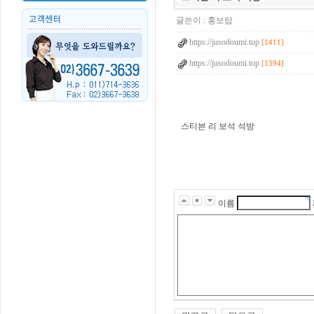
글쓴이 :
홍보탑
https://jusodoumi.top
[1411]
https://jusodoumi.top
[1394]
스티븐 리 보석 석방
d
u
t
j
d
g
m
이름
d
q
n
s
w
p
t
p
r
t
m
e