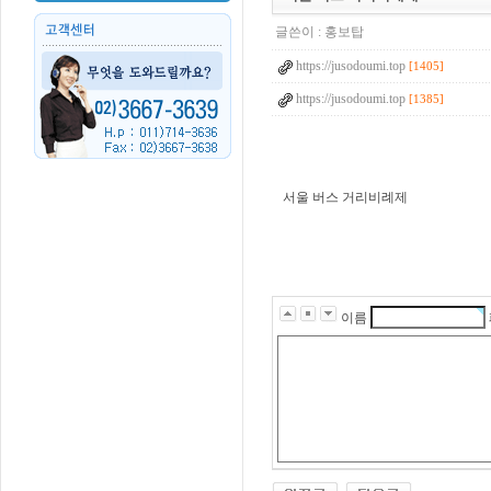
글쓴이 :
홍보탑
https://jusodoumi.top
[1405]
https://jusodoumi.top
[1385]
서울 버스 거리비례제
g
k
s
k
d
i
r
이름
r
n
r
q
l
d
k
r
m
f
k
z