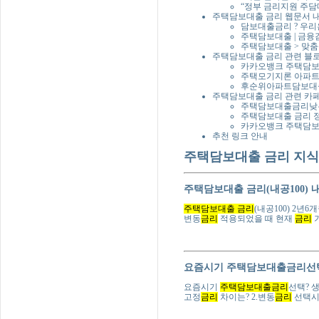
“정부 금리지원 주담대
주택담보대출 금리 웹문서 
담보대출금리 ? 우
주택담보대출 | 금
주택담보대출 > 맞춤
주택담보대출 금리 관련 블
카카오뱅크 주택담보대
주택모기지론 아파트담보
후순위아파트담보대출 
주택담보대출 금리 관련 카페
주택담보대출금리낮은
주택담보대출 금리 
카카오뱅크 주택담보
추천 링크 안내
주택담보대출 금리 지식
주택담보대출 금리(내공100) 내
주택담보대출 금리
(내공100) 2년6
변동
금리
적용되었을 때 현재
금리
기
요즘시기 주택담보대출금리선
요즘시기
주택담보대출금리
선택? 
고정
금리
차이는? 2.변동
금리
선택시