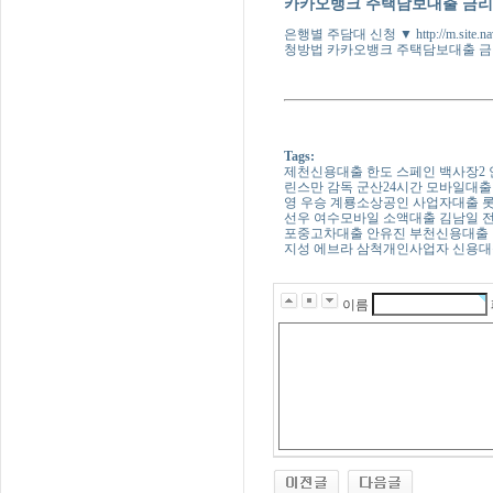
카카오뱅크 주택담보대출 금리
은행별 주담대 신청 ▼ http://m.si
청방법 카카오뱅크 주택담보대출 금
Tags:
제천신용대출 한도 스페인 백사장2 
린스만 감독 군산24시간 모바일대
영 우승 계룡소상공인 사업자대출 
선우 여수모바일 소액대출 김남일 전
포중고차대출 안유진 부천신용대출 
지성 에브라 삼척개인사업자 신용대
이름