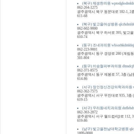
(북구) 제생한의원 wptodgksdmldn
062-264-1275
광주광역시 북구 동문대로 182-1, 
611-68
(북구) 빛고을여성병원 qlcrhdmfdutj
062-602-9000
광주광역시 북구 하서로 395, 빛고을
610-74
(동구) 조내과의원 whsorhkdmldnj
062-223-9001
광주광역시 동구 경양로 280 (계림동
501-804
(동구) 이승철피부과의원 dltmdcjfvlq
062-371-8575
광주광역시 동구 제봉로 57, 3층 (남
614-86
(서구) 정인정신건강의학과의원 wjddlswj
062-362-7575
광주광역시 서구 무진대로 935, 3층 
619-15
(서구) 우리동네치과의원 dnflehdspc
062-363-2872
광주광역시 서구 월드컵4강로 112, 3층
619-86
(남구) 빛고을전남대학교병원 qlcrhdmf
1899-0000