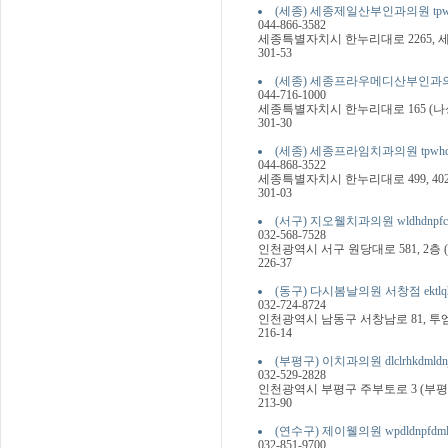
(세종) 세종제일산부인과의원 tpwhdwpd
044-866-3582
세종특별자치시 한누리대로 2265, 세
301-53
(세종) 세종프라우메디산부인과의원 tpwhd
044-716-1000
세종특별자치시 한누리대로 165 (나
301-30
(세종) 세종프라임치과의원 tpwhdvmfk
044-868-3522
세종특별자치시 한누리대로 499, 4
301-03
(서구) 지오웰치과의원 wldhdnpfclr
032-568-7528
인천광역시 서구 원당대로 581, 2층
226-37
(동구) 다시봄날의원 서창점 ektlqhaskf
032-724-8724
인천광역시 남동구 서창남로 81, 투엠프라
216-14
(부평구) 이치과의원 dlclrhkdmldn
032-529-2828
인천광역시 부평구 주부토로 3 (부평
213-90
(연수구) 제이웰의원 wpdldnpfdmld
032-851-9700