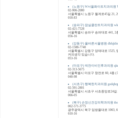
(노원구) W서울화이트치과의원 Wtjdnf
02-906-2080
서울특별시 노원구 월계로45길 21, 
018-83
(송파구) 잠실클란트치과의원 wkatlfzm
02-421-7528
서울특별시 송파구 송파대로 441, 2
056-16
(강동구) 올바른서울병원 dhfqkfmstj
02-1588-7740
서울특별시 강동구 양재대로 1525,
커피생각 있습니다.
053-16
(마포구) 박찬이비인후과의원 qkrcksdl
02-313-5675
서울특별시 마포구 창전로 60, 4층 
040-98
(서초구) 행복한치과의원 godqhrgksc
02-591-2801
서울특별시 서초구 서초중앙로24길 3,
066-05
(북구) 손정신건강의학과의원 thswjdtls
062-571-3775
광주광역시 북구 임방울대로 1063, 6
610-16