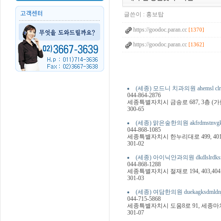
글쓴이 :
홍보탑
https://goodoc.paran.cc
[1370]
https://goodoc.paran.cc
[1362]
(세종) 모드니 치과의원 ahemsl clrh
044-864-2876
세종특별자치시 금송로 687, 3층 (가
300-65
(세종) 맑은숲한의원 akfrdmstnvgks
044-868-1085
세종특별자치시 한누리대로 499, 40
301-02
(세종) 아이닉안과의원 dkdlslrdksrh
044-868-1288
세종특별자치시 절재로 194, 403,4
301-03
(세종) 여담한의원 duekagksdmldn
044-715-5868
세종특별자치시 도움8로 91, 세종마치
301-07