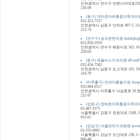
인천광역시 연수구 컨벤시아대로230번길
220-09
(동구) 닥터준마취통증의학과의원 ekrxjw
032-423-7557
인천광역시 남동구 인하로 497-5,
215-74
(연수구) 송도본한의원 thdehqhsgks
032-859-1919
인천광역시 연수구 해돋이로 165, 차
220-03
(동구) 예플러스치과의원 dPvmfFjtmc
032-434-7582
인천광역시 남동구 논고개로 101, 5
216-79
(미추홀구) 연세아름필의원 dustpdkfm
032-884-0517
인천광역시 미추홀구 낙섬중로 20 한
221-87
(강동구) 정태호마취통증의학과의원 wjdx
02-487-3375
서울특별시 강동구 천호대로 1200, 
053-61
(강남구) 석플란트치과병원 tjrvmfFks
02-555-0001
서울특별시 강남구 도산대로 238, 1
060-48